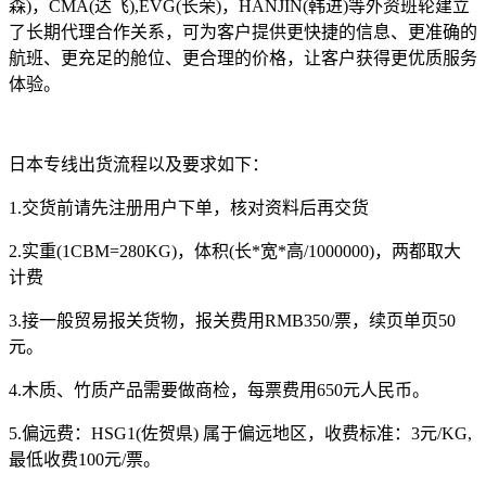
森)，CMA(达飞),EVG(长荣)，HANJIN(韩进)等外资班轮建立
了长期代理合作关系，可为客户提供更快捷的信息、更准确的
航班、更充足的舱位、更合理的价格，让客户获得更优质服务
体验。
日本专线出货流程以及要求如下：
1.交货前请先注册用户下单，核对资料后再交货
2.实重(1CBM=280KG)，体积(长*宽*高/1000000)，两都取大
计费
3.接一般贸易报关货物，报关费用RMB350/票，续页单页50
元。
4.木质、竹质产品需要做商检，每票费用650元人民币。
5.偏远费：HSG1(佐贺県) 属于偏远地区，收费标准：3元/KG,
最低收费100元/票。